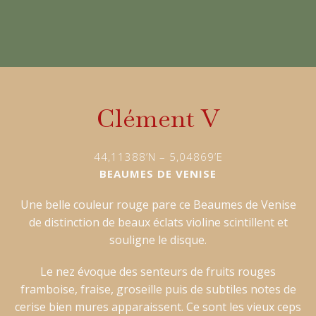
Clément V
44,11388’N – 5,04869’E
BEAUMES DE VENISE
Une belle couleur rouge pare ce Beaumes de Venise
de distinction de beaux éclats violine scintillent et
souligne le disque.
Le nez évoque des senteurs de fruits rouges
framboise, fraise, groseille puis de subtiles notes de
cerise bien mures apparaissent. Ce sont les vieux ceps